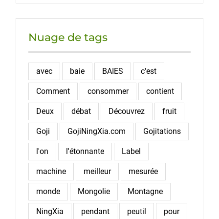
Nuage de tags
avec
baie
BAIES
c'est
Comment
consommer
contient
Deux
débat
Découvrez
fruit
Goji
GojiNingXia.com
Gojitations
l'on
l'étonnante
Label
machine
meilleur
mesurée
monde
Mongolie
Montagne
NingXia
pendant
peutil
pour