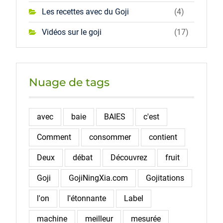
Les recettes avec du Goji
(4)
Vidéos sur le goji
(17)
Nuage de tags
avec
baie
BAIES
c'est
Comment
consommer
contient
Deux
débat
Découvrez
fruit
Goji
GojiNingXia.com
Gojitations
l'on
l'étonnante
Label
machine
meilleur
mesurée