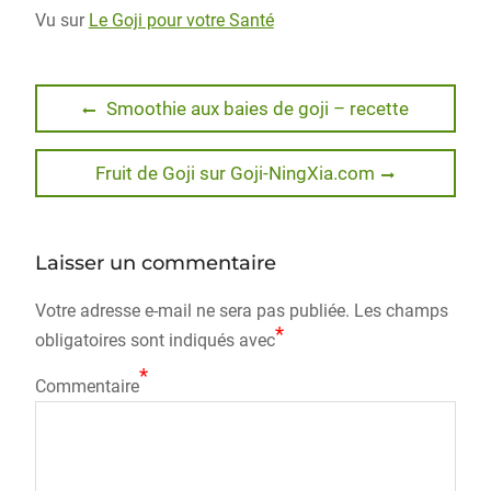
Vu sur
Le Goji pour votre Santé
Navigation
Previous
Smoothie aux baies de goji – recette
post:
de
Next
Fruit de Goji sur Goji-NingXia.com
l’article
post:
Laisser un commentaire
Votre adresse e-mail ne sera pas publiée.
Les champs
*
obligatoires sont indiqués avec
*
Commentaire