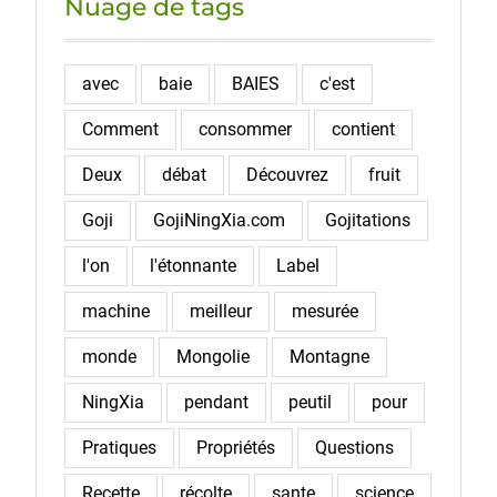
Nuage de tags
avec
baie
BAIES
c'est
Comment
consommer
contient
Deux
débat
Découvrez
fruit
Goji
GojiNingXia.com
Gojitations
l'on
l'étonnante
Label
machine
meilleur
mesurée
monde
Mongolie
Montagne
NingXia
pendant
peutil
pour
Pratiques
Propriétés
Questions
Recette
récolte
sante
science