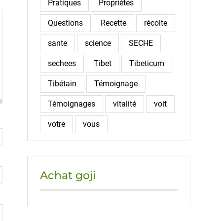
Pratiques
Propriétés
Questions
Recette
récolte
sante
science
SECHE
sechees
Tibet
Tibeticum
Tibétain
Témoignage
Témoignages
vitalité
voit
votre
vous
Achat goji