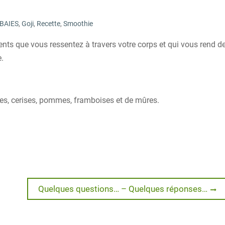
BAIES
,
Goji
,
Recette
,
Smoothie
ts que vous ressentez à travers votre corps et qui vous rend d
.
les, cerises, pommes, framboises et de mûres.
Next
Quelques questions… – Quelques réponses…
post: