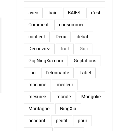
avec
baie
BAIES
c'est
Comment
consommer
contient
Deux
débat
Découvrez
fruit
Goji
GojiNingXia.com
Gojitations
l'on
l'étonnante
Label
machine
meilleur
mesurée
monde
Mongolie
Montagne
NingXia
pendant
peutil
pour