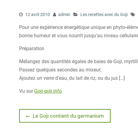
12 avril 2010
admin
Les recettes avec du Goji
Pour une expérience énergétique unique en phyto-élémen
bonne humeur et vous nourrit jusqu’au niveau cellulaire
Préparation
Mélangez des quantités égales de baies de Goji, myrtil
Passez quelques secondes au mixeur;
Ajoutez un verre d’eau, du lait de riz, ou du jus […]
Vu sur
Goji-goji.info
Navigation
Previous
Le Goji contient du germanium
post:
de